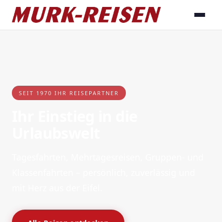
SEIT 1970 IHR REISEPARTNER
Ihr Einstieg in die
Urlaubswelt
Tagesfahrten, Mehrtagesreisen, Gruppen- und
Klassenfahrten – persönlich, zuverlässig und
mit Herz aus der Eifel.